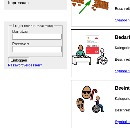
Impressum
Beschrei
Symbol h
Login
(nur für Redakteure)
Benutzer
Bedarf
Passwort
Kategori
Beschrei
Passwort vergessen?
Symbol h
Beeint
Kategori
Beschrei
Symbol h