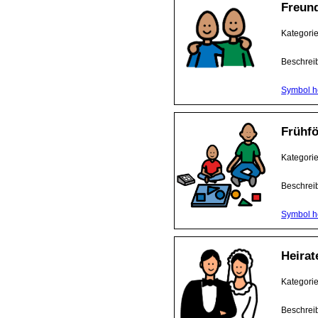
Freun
Kategori
Beschrei
Symbol h
Frühf
Kategori
Beschrei
Symbol h
Heirat
Kategori
Beschrei