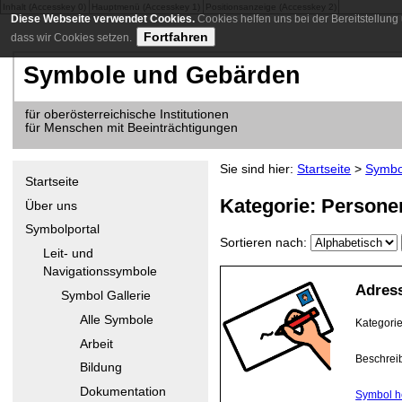
Inhalt (Accesskey 0)
Hauptmenü (Accesskey 1)
Positionsanzeige (Accesskey 2)
Diese Webseite verwendet Cookies.
Cookies helfen uns bei der Bereitstellung
Fortfahren
dass wir Cookies setzen.
Symbole und Gebärden
für oberösterreichische Institutionen
für Menschen mit Beeinträchtigungen
Sie sind hier:
Startseite
>
Symbo
Startseite
Kategorie: Persone
Über uns
Symbolportal
Sortieren nach:
Leit- und
Navigationssymbole
Adres
Symbol Gallerie
Alle Symbole
Kategori
Arbeit
Beschrei
Bildung
Dokumentation
Symbol h