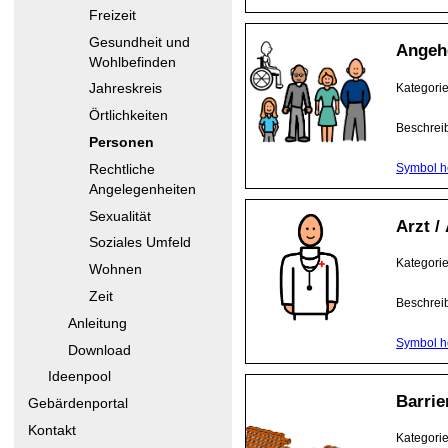
Freizeit
Gesundheit und
Angeh
Wohlbefinden
Kategori
Jahreskreis
Örtlichkeiten
Beschrei
Personen
Symbol h
Rechtliche
Angelegenheiten
Sexualität
Arzt /
Soziales Umfeld
Kategori
Wohnen
Zeit
Beschrei
Anleitung
Symbol h
Download
Ideenpool
Barrie
Gebärdenportal
Kontakt
Kategori