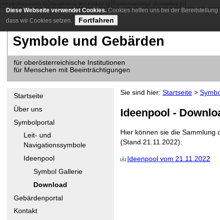
Inhalt (Accesskey 0)
Hauptmenü (Accesskey 1)
Positionsanzeige (Accesskey 2)
Diese Webseite verwendet Cookies.
Cookies helfen uns bei der Bereitstellung
Fortfahren
dass wir Cookies setzen.
Symbole und Gebärden
für oberösterreichische Institutionen
für Menschen mit Beeinträchtigungen
Sie sind hier:
Startseite
>
Symbo
Startseite
Über uns
Ideenpool - Downlo
Symbolportal
Hier können sie die Sammlung d
Leit- und
(Stand 21.11.2022):
Navigationssymbole
Ideenpool
Ideenpool vom 21.11.2022
Symbol Gallerie
Download
Gebärdenportal
Kontakt